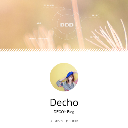
Skip
to
content
Decho
DECO's Blog
クーポンコード：FR207