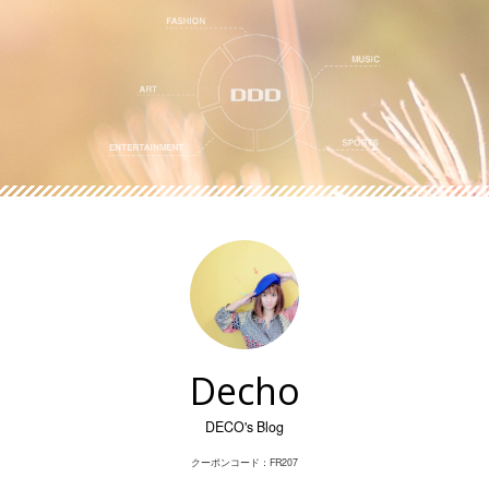
Skip
to
content
Decho
DECO's Blog
クーポンコード：FR207