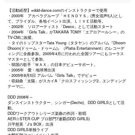
【活動経歴】※ddd-dance.comのインストラクターで使用
・2000年 アカペラグループ「ＨＥＮＤＹＳ」(男女混声5人)とし
て、ブライダル、各地イベント出演、ＬＩＶＥ活動等。
・2002年 ソロアーティスト「Deeco」として活動スタート
・2004年 「Girls Talk」がTAKARA TOMY「エアロアールシー」の
TV-CMに抜擢。
・タイのトップスターTata Young（タタヤン）のアルバム『Dhoom
Dhoom(ドゥーム・ドゥーム)』（Platia Entertainment）のレコーデ
ィングに全曲参加。2005年4月に行われた全国ツアーにもコーラス
マスターとして参加。
・韓国の歌手「ＷＡＸ」の日本デビューサポート。
・2005年 愛・地球博出演
・2005年8月5日 アルバム『Girls Talk』でデビュー
・収録曲「太陽」がスカイA「クロスフィッシング2」エンディング
テーマに。
DDD 2008年～
ダンスインストラクター、シンガー(Decho)、DDD GIRLSとして活
動。
DDDワークアウトシリーズ楽曲の作詞・歌唱
AER☆STER CUP プロ部門7連覇(DDD GIRLS)
川平慈英「J's BOX」出演
DDD GIRLS単独ライブ
大野拓朗ファンイベント出演