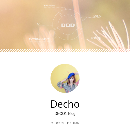
Skip
to
content
Decho
DECO's Blog
クーポンコード：FR207