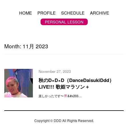
HOME
PROFILE
SCHEDULE
ARCHIVE
PERSONAL LESSON
Month:
11月 2023
November 27, 2023
秋のD×D×D（DanceDaisukiDdd）
LIVE!!! 歌姫マラソン＋
楽しかったです〜
&#x203…
Copyright ©
DDD
All Rights Reserved.